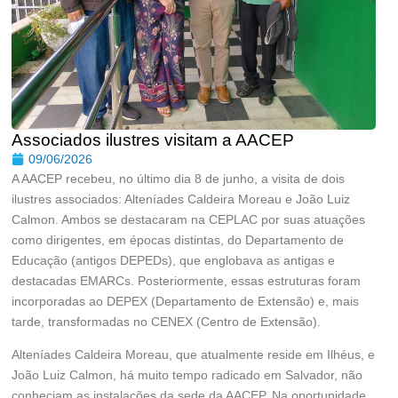
Associados ilustres visitam a AACEP
09/06/2026
A AACEP recebeu, no último dia 8 de junho, a visita de dois
ilustres associados: Alteníades Caldeira Moreau e João Luiz
Calmon. Ambos se destacaram na CEPLAC por suas atuações
como dirigentes, em épocas distintas, do Departamento de
Educação (antigos DEPEDs), que englobava as antigas e
destacadas EMARCs. Posteriormente, essas estruturas foram
incorporadas ao DEPEX (Departamento de Extensão) e, mais
tarde, transformadas no CENEX (Centro de Extensão).
Alteníades Caldeira Moreau, que atualmente reside em Ilhéus, e
João Luiz Calmon, há muito tempo radicado em Salvador, não
conheciam as instalações da sede da AACEP. Na oportunidade,