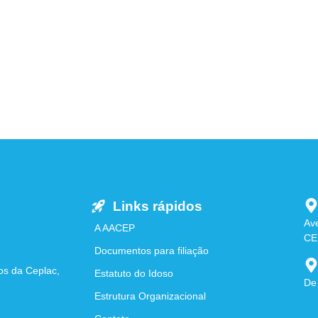
Links rápidos
Ave
A AACEP
CE
Documentos para filiação
os da Ceplac,
Estatuto do Idoso
De
Estrutura Organizacional