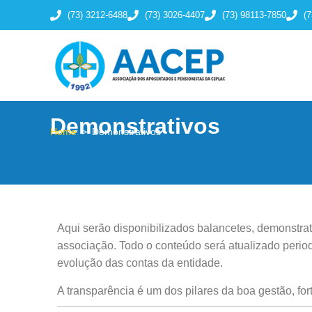
(73) 3212-6488
(73) 3026-4407
(73) 98113-7850
(
Demonstrativos
Home
>
Demonstrativos
Aqui serão disponibilizados balancetes, demonstrat
associação. Todo o conteúdo será atualizado perio
evolução das contas da entidade.
A transparência é um dos pilares da boa gestão, f