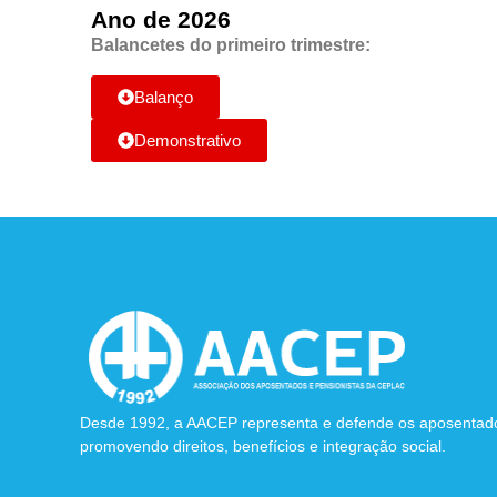
Ano de 2026
Balancetes do primeiro trimestre:
Balanço
Demonstrativo
Desde 1992, a AACEP representa e defende os aposentad
promovendo direitos, benefícios e integração social.