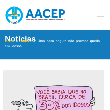
Notícias
Home
>
Notícias
>
Uma casa segura não provoca queda
em idosos!